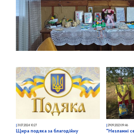
31.07.2024
10:27
29.09.2023
09:46
Щира подяка за благодійну
"Незламні с