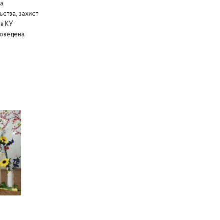
а
ьства, захист
 в КУ
роведена