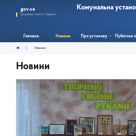
Комунальна устано
gov.ua
Державні сайти України
Головна
Новини
Про установу
Публічна 
Новини
Новини