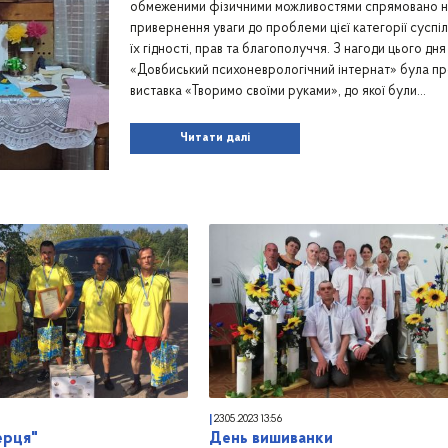
обмеженими фізичними можливостями спрямовано н
привернення уваги до проблеми цієї категорії суспіл
їх гідності, прав та благополуччя. З нагоди цього дня
«Довбиський психоневрологічний інтернат» була п
виставка «Творимо своїми руками», до якої були…
Читати далі
23.05.2023
13:56
ерця"
День вишиванки