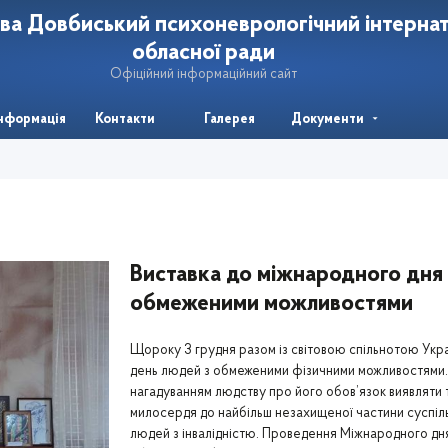
ва Довбиський психоневрологічний інтерна
обласної ради
Офіційний інформаційний сайт
інформація
Контакти
Галерея
Документи
Виставка до міжнародного дня
обмеженими можливостями
Щороку 3 грудня разом із світовою спільнотою Украі
день людей з обмеженими фізичними можливостями. 
нагадуванням людству про його обов’язок виявляти 
милосердя до найбільш незахищеної частини суспіл
людей з інвалідністю. Проведення Міжнародного дня