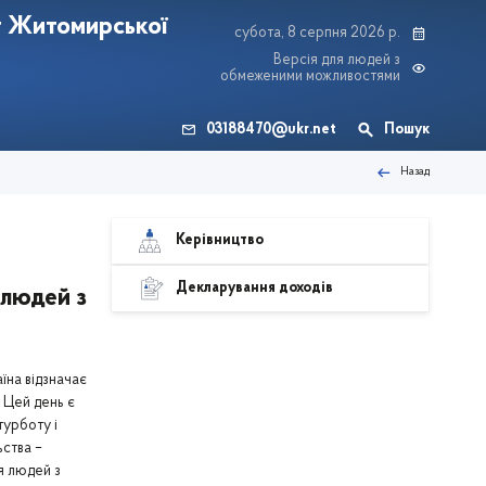
т Житомирської
субота, 8 серпня 2026 р.
Версія для людей з
обмеженими можливостями
03188470@ukr.net
Пошук
Назад
Керівництво
Декларування доходів
 людей з
̈на відзначає
Цей день є
турботу і
ьства –
 людей з