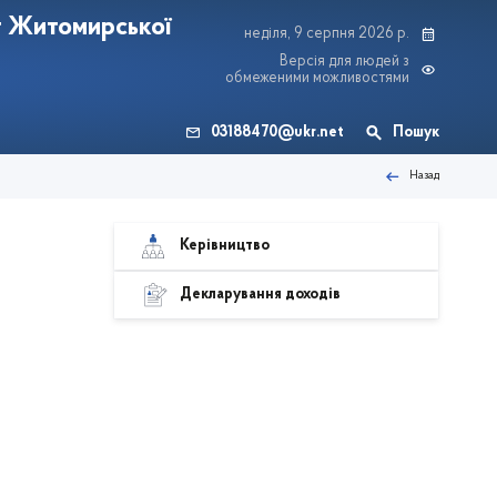
т Житомирської
неділя, 9 серпня 2026 р.
Версія для людей з
обмеженими можливостями
03188470@ukr.net
Пошук
Назад
Керівництво
Декларування доходів