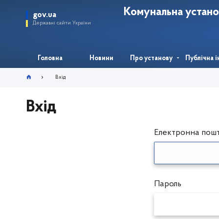
Комунальна устано
gov.ua
Державні сайти України
Головна
Новини
Про установу
Публічна 
Вхід
Вхід
Електронна пош
Пароль