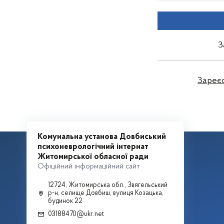
З
Зареє
Комунальна установа Довбиський
психоневрологічний інтернат
Житомирської обласної ради
Офіційний інформаційний сайт
12724, Житомирська обл., Звягельський
р-н, селище Довбиш, вулиця Козацька,
будинок 22
03188470@ukr.net