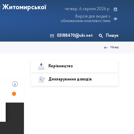
т Житомирської
четвер, 6 серпня 2026 р.
Версія для людей з
обмеженими можливостями
03188470@ukr.net
Пошук
Назад
Керівництво
Декларування доходів