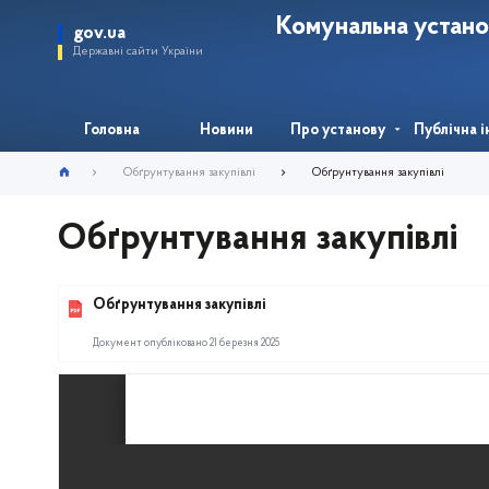
Комунальна устано
gov.ua
Державні сайти України
Головна
Новини
Про установу
Публічна 
Обґрунтування закупівлі
Обґрунтування закупівлі
Обґрунтування закупівлі
Обґрунтування закупівлі
Документ опубліковано 21 березня 2025