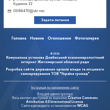
будинок 22
03188470@ukr.net
Задати питання
Головна
Новини
Оголошення
Фотогалерея
© 2026
Комунальна установа Довбиський психоневрологічний
інтернат Житомирської обласної ради
.
Розробка сайтів державних органів влади та місцевого
самоврядування
ТОВ "Україна громад"
Інструкція по наповненню сайту
Вхід для адміністратора
Весь контент доступний за ліцензією
Creative Commons
Attribution 4.0 International License
.
Сайти відповідають останнім вимогам
WCAG
.