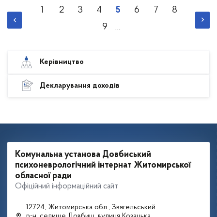
Розбивка
1
2
3
4
5
6
7
8
Сторінка
Сторінка
Сторінка
Сторінка
Поточна
Сторінка
Сторінка
Сторінка
на
9
сторінки
…
сторінка
Сторінка
Керівництво
Декларування доходів
Комунальна установа Довбиський
психоневрологічний інтернат Житомирської
обласної ради
Офіційний інформаційний сайт
12724, Житомирська обл., Звягельський
р-н, селище Довбиш, вулиця Козацька,