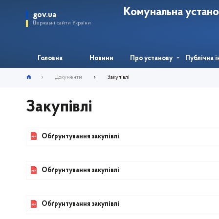
Комунальна устано
gov.ua
Державні сайти України
Головна
Новини
Про установу
Публічна 
Документи
Закупівлі
Закупівлі
Обґрунтування закупівлі
Обґрунтування закупівлі
Обґрунтування закупівлі