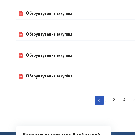
Обґрунтування закупівлі
Обґрунтування закупівлі
Обґрунтування закупівлі
Обґрунтування закупівлі
Розбивка
…
3
4
Сторінка
Сторі
на
сторінки