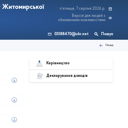
т Житомирської
п’ятниця, 7 серпня 2026 р.
Версія для людей з
обмеженими можливостями
03188470@ukr.net
Пошук
Назад
Керівництво
Декларування доходів