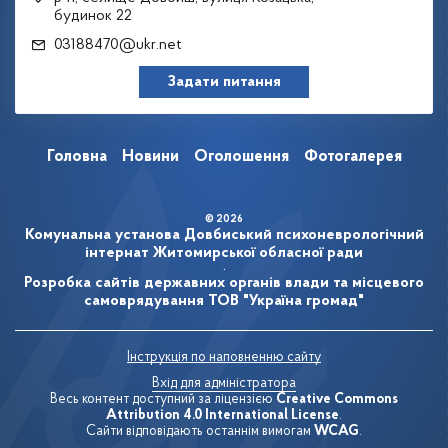
будинок 22
03188470@ukr.net
Задати питання
Головна
Новини
Оголошення
Фотогалерея
© 2026
Комунальна установа Довбиський психоневрологічний
інтернат Житомирської обласної ради
.
Розробка сайтів державних органів влади та місцевого
самоврядування
ТОВ "Україна громад"
Інструкція по наповненню сайту
Вхід для адміністратора
Весь контент доступний за ліцензією
Creative Commons
Attribution 4.0 International License
.
Сайти відповідають останнім вимогам
WCAG
.