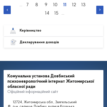
Розбивка
7
8
9
10
11
12
13
…
Сторінка
Сторінка
Сторінка
Сторінка
Поточна
Сторінка
Сторінка
на
14
15
сторінки
…
сторінка
Сторінка
Сторінка
Керівництво
Декларування доходів
Комунальна установа Довбиський
психоневрологічний інтернат Житомирської
обласної ради
Офіційний інформаційний сайт
12724, Житомирська обл., Звягельський
р-н, селище Довбиш, вулиця Козацька,