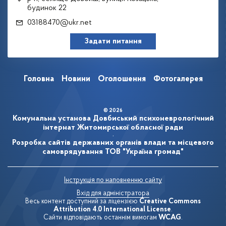
будинок 22
03188470@ukr.net
Задати питання
Головна
Новини
Оголошення
Фотогалерея
© 2026
Комунальна установа Довбиський психоневрологічний
інтернат Житомирської обласної ради
.
Розробка сайтів державних органів влади та місцевого
самоврядування
ТОВ "Україна громад"
Інструкція по наповненню сайту
Вхід для адміністратора
Весь контент доступний за ліцензією
Creative Commons
Attribution 4.0 International License
.
Сайти відповідають останнім вимогам
WCAG
.