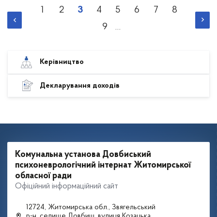
Розбивка
1
2
3
4
5
6
7
8
Сторінка
Сторінка
Поточна
Сторінка
Сторінка
Сторінка
Сторінка
Сторінка
на
9
сторінки
сторінка
…
Сторінка
Керівництво
Декларування доходів
Комунальна установа Довбиський
психоневрологічний інтернат Житомирської
обласної ради
Офіційний інформаційний сайт
12724, Житомирська обл., Звягельський
р-н, селище Довбиш, вулиця Козацька,